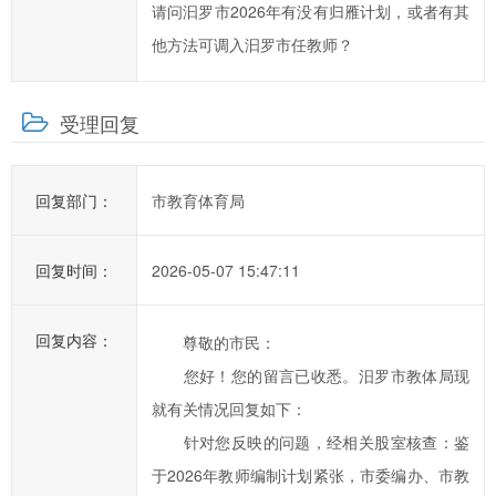
请问汩罗市2026年有没有归雁计划，或者有其
提
高
他方法可调入汩罗市任教师？
汨
罗
受理回复
市
政
府
回复部门：
市教育体育局
科
学
回复时间：
2026-05-07 15:47:11
化、
民
主
回复内容：
尊敬的市民：
化
您好！您的留言已收悉。汨罗市教体局现
水
就有关情况回复如下：
平，
针对您反映的问题，经相关股室核查：鉴
提
高
于2026年教师编制计划紧张，市委编办、市教