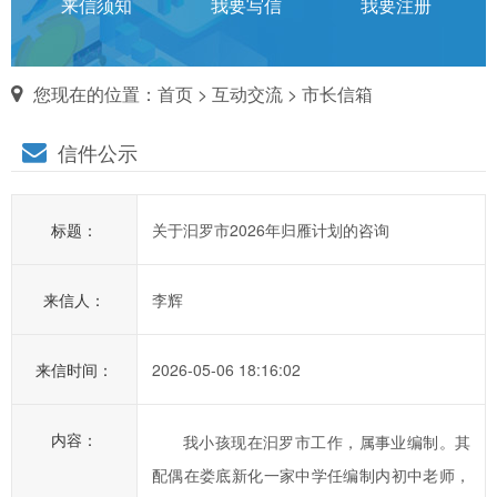
话
来信须知
我要写信
我要注册
对
您现在的位置：
首页
>
互动交流
>
市长信箱
市
信件公示
长
说
标题：
关于汩罗市2026年归雁计划的咨询
信
箱
来信人：
李辉
说
明：
1、
来信时间：
2026-05-06 18:16:02
为
进
内容：
我小孩现在汩罗市工作，属事业编制。其
一
配偶在娄底新化一家中学任编制内初中老师，
步