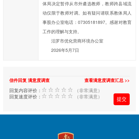
办
体局决定暂停从市外遴选教师，教师跨县域流
事
动仅限于教师对调。如有疑问请联系教体局人
效
事股办公室电话：07305181897。感谢对教育
率，
工作的理解与支持。
欢
汨罗市优化营商环境办公室
迎
您
2026年5月7日
通
过
市
信件回复 满意度调查
查看满意度调查汇总 >>
长
回复内容评价：
（非常满意）
信
回复速度评价：
（非常满意）
箱
对
汨
罗
市
政