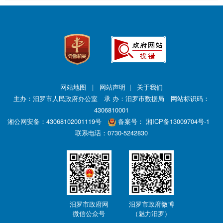
府
的
发
展
工
作
网站地图
|
网站声明
|
关于我们
提
主办：汨罗市人民政府办公室 承 办：汨罗市数据局 网站标识码：
出
4306810001
意
湘公网安备：43068102001119号
备案号：
湘ICP备13009704号-1
见
联系电话：0730-5242830
与
建
议；
2、
您
汨罗市政府网
汨罗市政府微博
在
微信公众号
（魅力汨罗）
提