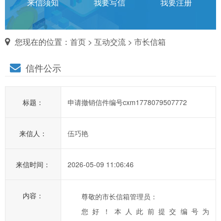
话
来信须知
我要写信
我要注册
对
您现在的位置：
首页
>
互动交流
>
市长信箱
市
信件公示
长
说
标题：
申请撤销信件编号cxm1778079507772
信
箱
来信人：
伍巧艳
说
明：
1、
来信时间：
2026-05-09 11:06:46
为
进
内容：
尊敬的市长信箱管理员：
一
您好！本人此前提交编号为
步