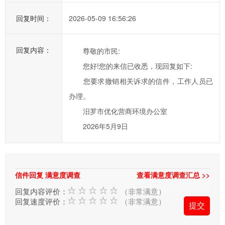
办
事
回复时间：
2026-05-09 16:56:26
效
率，
回复内容：
尊敬的市民:
欢
您好!您的来信已收悉，现回复如下:
迎
您
您要求撤销相关诉求的信件，工作人员已
通
办理。
过
汨罗市优化营商环境办公室
市
2026年5月9日
长
信
箱
对
信件回复 满意度调查
查看满意度调查汇总 >>
汨
回复内容评价：
（非常满意）
罗
回复速度评价：
（非常满意）
市
政