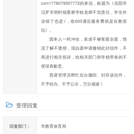
cxm1778079507772的来信，标题为《岳阳市
提
高
汨罗市弼时镇栗桥学校老师不负责任，学生作
汨
业错了也是√，收600课后服务费就是在教室
罗
玩》。
市
因本人一时冲动，表述不够客观全面，情
政
况了解不透彻，现自愿申请撤销此封信件，不
府
再进行相关投诉，给相关部门和学校带来的不
科
学
便深表歉意。
化、
恳请管理员帮忙后台撤回、封存该信件，
民
不予转办、不予公示，万分感谢！
主
化
受理回复
水
平，
提
回复部门：
市教育体育局
高