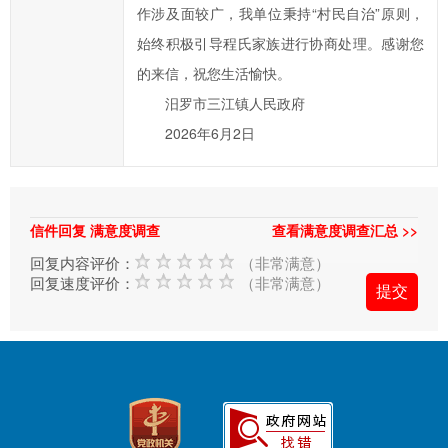
作涉及面较广，我单位秉持“村民自治”原则，
府
始终积极引导程氏家族进行协商处理。感谢您
的
的来信，祝您生活愉快。
发
展
汨罗市三江镇人民政府
工
2026年6月2日
作
提
出
信件回复 满意度调查
查看满意度调查汇总 >>
意
见
回复内容评价：
（非常满意）
回复速度评价：
（非常满意）
与
建
议；
2、
您
在
提