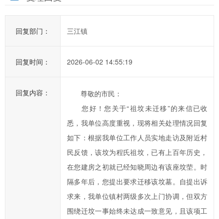
办
事
效
回复部门：
三江镇
率，
欢
回复时间：
2026-06-02 14:55:19
迎
您
通
回复内容：
尊敬的市民：
过
您好！您关于“祖坟未迁移”的来信已收
市
悉，我单位高度重视，现将相关处理情况回复
长
如下：根据我单位工作人员实地走访及附近村
信
民反馈，该坟为程氏祖坟，已有上百年历史，
箱
在您建房之初就已经知晓周边有该座坟茔。时
对
汨
隔多年后，您提出要求迁移该坟墓。自提出诉
罗
求来，我单位镇村两级多次上门协调，但双方
市
围绕迁坟一事始终未达成一致意见，且该项工
政