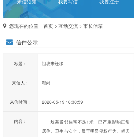
话
来信须知
我要写信
我要注册
对
您现在的位置：
首页
>
互动交流
>
市长信箱
市
信件公示
长
说
标题：
祖坟未迁移
信
箱
来信人：
程尚
说
明：
1、
来信时间：
2026-05-19 16:30:59
为
进
内容：
坟墓紧邻住宅不足1米，已严重影响正常
一
居住、卫生与安全，属于明显侵权行为。程氏
步