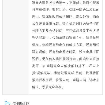
家族内部意见是否统一，不能成为政府拒绝履
提
高
行殡葬管理、调解纠纷、保障公民合法权益的
汨
理由。请属地政府依法履职，牵头处置，而非
罗
放任矛盾无限拖延。请在规定时限内给予书面
市
处理方案及办结时间。三江镇领导及工作人员
政
到访我家中，仅简单随口询问几句、随意拍照
府
留存，全程没有给出任何解决方案、没有组织
科
学
双方调解、没有给出整改时限、没有出具书面
化、
说明，无任何实质性履职行为，问询结束直接
民
离开。在问题完全未解决的前提下，私自上
主
报“调解完毕、事情处理完成”目前：坟墓依旧
化
紧贴我家房屋，位置未动、问题未消、诉求未
水
解决、矛盾完全存在。
平，
提
高
受理回复