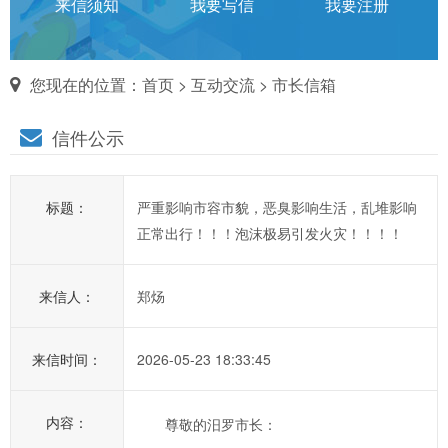
话
来信须知
我要写信
我要注册
对
您现在的位置：
首页
>
互动交流
>
市长信箱
市
信件公示
长
说
标题：
严重影响市容市貌，恶臭影响生活，乱堆影响
信
正常出行！！！泡沫极易引发火灾！！！！
箱
说
来信人：
郑炀
明：
1、
为
来信时间：
2026-05-23 18:33:45
进
一
内容：
尊敬的汨罗市长：
步