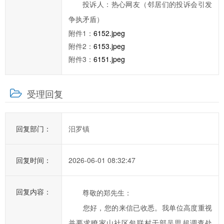
办
投诉人：热心网友（邻居们的投诉会引发
事
争执矛盾）
效
附件1：
6152.jpeg
率，
附件2：
6153.jpeg
欢
附件3：
6151.jpeg
迎
您
受理回复
通
过
市
回复部门：
汨罗镇
长
信
箱
回复时间：
2026-06-01 08:32:47
对
汨
回复内容：
尊敬的郑先生：
罗
您好，您的来信已收悉。我单位高度重视
市
并要求瞭家山社区包联村干部吴思超调查处
政