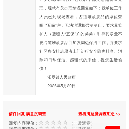
府
理，现就有关办理情况回复如下：我单位工作
的
人员已到现场查看，占道堆放废品的系位聋
发
哑 “五保”户，无法沟通和强制制止，要求其监
展
护人（聋哑人“五保”户的弟弟）引导其尽量不
工
要占道堆放废品并加强周边保洁工作，并要求
作
社区多安排志愿者上门进行安全隐患排查、消
提
出
除和日常保洁。感谢您的来信，祝您生活愉
意
快！
见
汨罗镇人民政府
与
2026年5月29日
建
议；
2、
您
信件回复 满意度调查
查看满意度调查汇总 >>
在
回复内容评价：
（非常满意）
提
回复速度评价：
（非常满意）