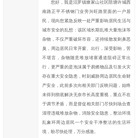
您好，我是汨罗镇燎家山社区陪塘许城西
提
南路正平不锈钢门业旁兴旺路里面的一户居
高
汨
民，现向您紧急反映一处严重影响居民生活与
罗
城市安全的乱想：该区域长期乱堆大量泡沫等
市
杂物，不仅严重破坏市容，还持续散发刺鼻恶
政
臭，周边居民日常开窗、出行，深受影响，苦
府
不堪言，杂物随意堆放堵塞通道阻碍正常出
科
行，更严重的是泡沫属于易燃物品及引发火灾
学
化、
存在重大安全隐患，时刻威胁周边居民生命财
民
产安全，此前多次向相关部门反映问题，始终
主
未得到彻底解决无奈市长高度重视，重点不在
化
于调节矛盾，而是督促相关部门尽快到场合查
水
清理违规堆放杂物，消除安全隐患，整治环境
平，
乱象环周边居民一个安全干净整洁的生活环
提
境，盼尽快处理，万分感激。
高