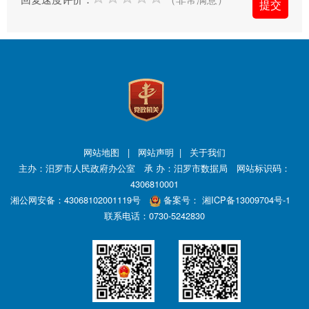
交
信
件
的
时
候，
请
根
网站地图
|
网站声明
|
关于我们
据
主办：汨罗市人民政府办公室 承 办：汨罗市数据局 网站标识码：
实
4306810001
际
湘公网安备：43068102001119号
备案号：
湘ICP备13009704号-1
情
联系电话：0730-5242830
况
选
择
信
件