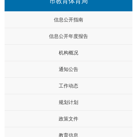
市教育体育局
信息公开指南
信息公开年度报告
机构概况
通知公告
工作动态
规划计划
政策文件
教育信息