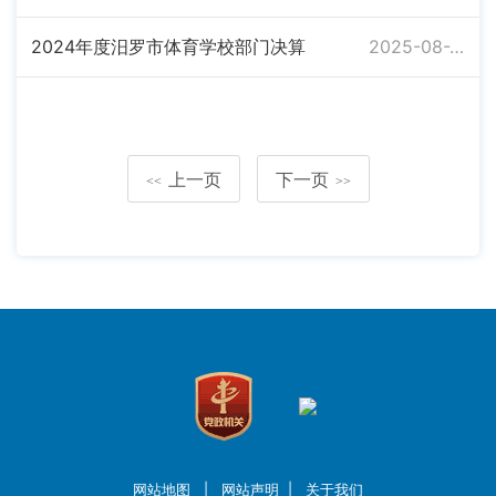
2024年度汨罗市体育学校部门决算
2025-08-26
上一页
下一页
<<
>>
网站地图
|
网站声明
|
关于我们