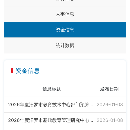
人事信息
资金信息
统计数据
资金信息
信息标题
发布日期
2026年度汨罗市教育技术中心部门预算公开
2026-01-08
2026年度汨罗市基础教育管理研究中心部门预算公开
2026-01-08