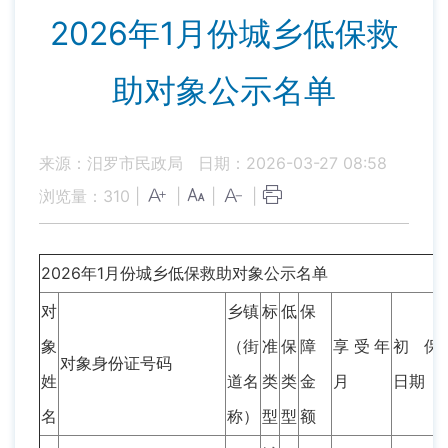
2026年1月份城乡低保救
助对象公示名单
来源：汨罗市民政局
日期：2026-03-27 08:58
浏览量：
310
|
|
|
|
2026年1月份城乡低保救助对象公示名单
对
乡镇
标
低
保
象
（街
准
保
障
享受年
初保
对象身份证号码
姓
道名
类
类
金
月
日期
名
称）
型
型
额