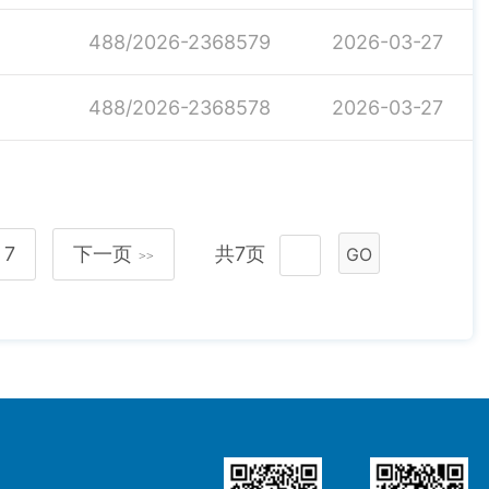
488/2026-2368579
2026-03-27
488/2026-2368578
2026-03-27
7
下一页
共7页
GO
>>