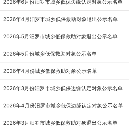
2026年6月份汨罗市城乡低保边缘认定对象公示名单
2026年4月汨罗市城乡低保救助对象退出公示名单
2026年5月汨罗市城乡低保救助对象退出公示名单
2026年5月份城乡低保救助对象公示名单
2026年4月份城乡低保救助对象公示名单
2026年3月份汨罗市城乡低保边缘认定对象公示名单
2026年4月份汨罗市城乡低保边缘认定对象公示名单
2026年3月汨罗市城乡低保救助对象退出公示名单