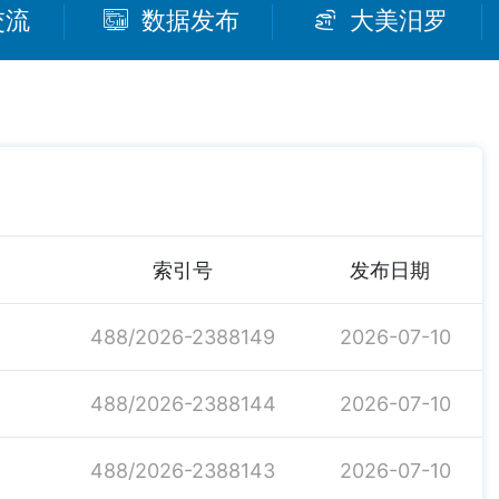
交流
数据发布
大美汨罗
索引号
发布日期
488/2026-2388149
2026-07-10
488/2026-2388144
2026-07-10
488/2026-2388143
2026-07-10