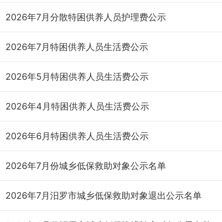
2026年7月分散特困供养人员护理费公示
2026年7月特困供养人员生活费公示
2026年5月特困供养人员生活费公示
2026年4月特困供养人员生活费公示
2026年6月特困供养人员生活费公示
2026年7月份城乡低保救助对象公示名单
2026年7月汨罗市城乡低保救助对象退出公示名单