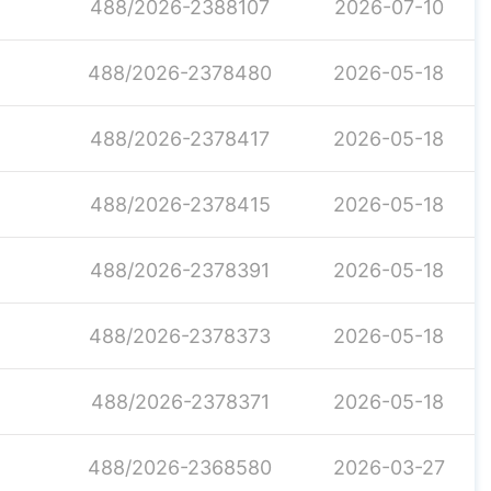
488/2026-2388107
2026-07-10
488/2026-2378480
2026-05-18
488/2026-2378417
2026-05-18
488/2026-2378415
2026-05-18
488/2026-2378391
2026-05-18
488/2026-2378373
2026-05-18
488/2026-2378371
2026-05-18
488/2026-2368580
2026-03-27