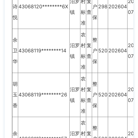
汨罗
村
复
201
诗
43068120********6X
户
298
202604
镇
标
查
07
悦
保
准
农
余
整
汨罗
村
复
201
卫
43068119********14
户
520
202604
镇
标
查
07
华
保
准
农
胡
整
汨罗
村
复
201
玉
43068119********26
户
520
202604
镇
标
查
07
香
保
准
农
整
余
汨罗
村
复
201