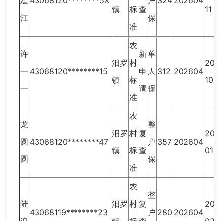
建
43068120********5X
户
324
202604
镇
标
查
11
江
保
准
农
许
新
单
汨罗
村
202
一
43068120********15
申
人
312
202604
镇
标
10
一
请
保
准
农
龙
整
汨罗
村
复
202
圆
43068120********47
户
357
202604
镇
标
查
01
圆
保
准
农
整
陆
汨罗
村
复
202
43068119********23
户
280
202604