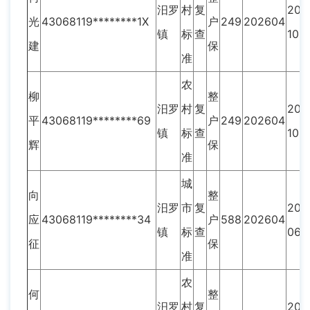
汨罗
村
复
202
光
43068119********1X
户
249
202604
镇
标
查
10
建
保
准
农
柳
整
汨罗
村
复
202
平
43068119********69
户
249
202604
镇
标
查
10
辉
保
准
城
向
整
汨罗
市
复
202
应
43068119********34
户
588
202604
镇
标
查
06
征
保
准
农
何
整
汨罗
村
复
202