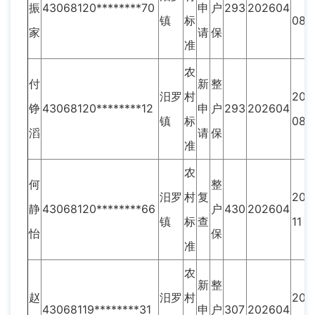
振
43068120********70
申
户
293
202604
镇
标
08
家
请
保
准
农
付
新
整
汨罗
村
202
铮
43068120********12
申
户
293
202604
镇
标
08
滔
请
保
准
农
何
整
汨罗
村
复
202
静
43068120********66
户
430
202604
镇
标
查
11
怡
保
准
农
新
整
赵
汨罗
村
202
43068119********31
申
户
307
202604