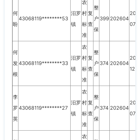
农
整
何
汨罗
村
复
201
43068119********53
户
399
202604
盼
镇
标
查
07
保
准
农
何
整
汨罗
村
复
202
发
43068119********33
户
374
202604
镇
标
查
12
根
保
准
农
李
整
汨罗
村
复
201
罗
43068119********27
户
374
202604
镇
标
查
07
英
保
准
农