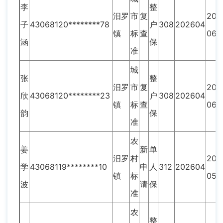
李
整
汨罗
市
复
202
子
43068120********78
户
308
202604
镇
标
查
06
涵
保
准
城
张
整
汨罗
市
复
202
欣
43068120********23
户
308
202604
镇
标
查
06
韵
保
准
农
姜
新
单
汨罗
村
202
学
43068119********10
申
人
312
202604
镇
标
05
波
请
保
准
农
整