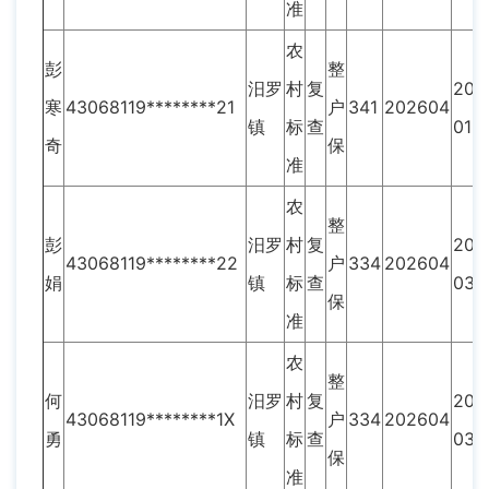
准
农
彭
整
汨罗
村
复
202
寒
43068119********21
户
341
202604
镇
标
查
01
奇
保
准
农
整
彭
汨罗
村
复
202
43068119********22
户
334
202604
娟
镇
标
查
03
保
准
农
整
何
汨罗
村
复
202
43068119********1X
户
334
202604
勇
镇
标
查
03
保
准