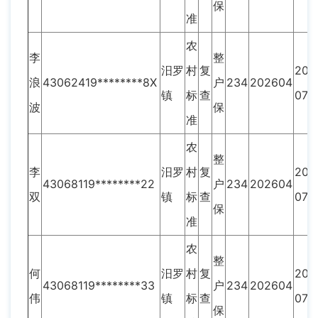
保
准
农
李
整
汨罗
村
复
202
浪
43062419********8X
户
234
202604
镇
标
查
07
波
保
准
农
整
李
汨罗
村
复
202
43068119********22
户
234
202604
双
镇
标
查
07
保
准
农
整
何
汨罗
村
复
202
43068119********33
户
234
202604
伟
镇
标
查
07
保