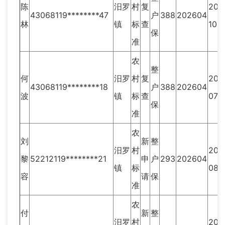
陈
汨罗
村
复
202
43068119********47
户
388
202604
林
镇
标
查
10
保
准
农
整
何
汨罗
村
复
202
43068119********18
户
388
202604
波
镇
标
查
07
保
准
农
刘
新
整
汨罗
村
202
黎
52212119********21
申
户
293
202604
镇
标
08
容
请
保
准
农
付
新
整
汨罗
村
202