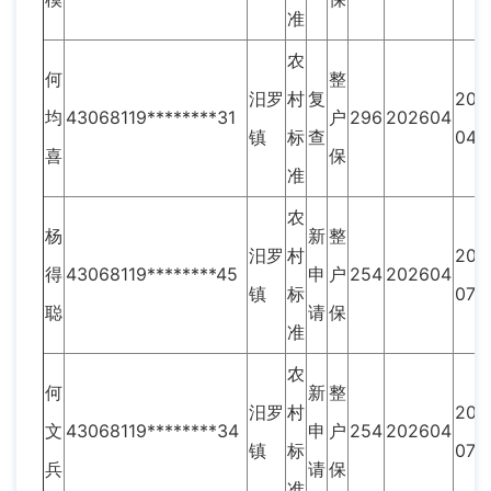
准
农
何
整
汨罗
村
复
202
均
43068119********31
户
296
202604
镇
标
查
04
喜
保
准
农
杨
新
整
汨罗
村
202
得
43068119********45
申
户
254
202604
镇
标
07
聪
请
保
准
农
何
新
整
汨罗
村
202
文
43068119********34
申
户
254
202604
镇
标
07
兵
请
保
准