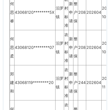
何
新
整
汨罗
村
202
思
43068120********5X
申
户
208
202604
镇
标
10
睿
请
保
准
农
何
新
整
汨罗
村
202
思
43068120********07
申
户
208
202604
镇
标
10
柔
请
保
准
农
郑
新
整
汨罗
村
202
建
43068119********20
申
户
244
202604
镇
标
11
和
请
保
准
农
何
整