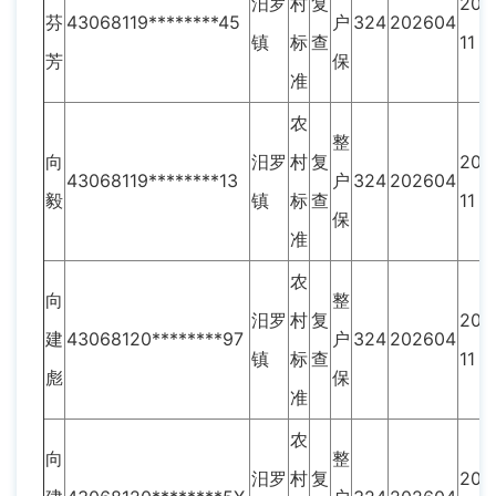
汨罗
村
复
202
芬
43068119********45
户
324
202604
镇
标
查
11
芳
保
准
农
整
向
汨罗
村
复
202
43068119********13
户
324
202604
毅
镇
标
查
11
保
准
农
向
整
汨罗
村
复
202
建
43068120********97
户
324
202604
镇
标
查
11
彪
保
准
农
向
整
汨罗
村
复
202