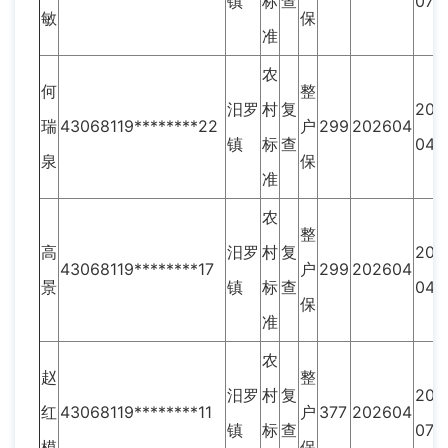
镇
标
查
07
敏
保
准
农
何
整
汨罗
村
复
202
瑞
43068119********22
户
299
202604
镇
标
查
04
泉
保
准
农
整
高
汨罗
村
复
202
43068119********17
户
299
202604
景
镇
标
查
04
保
准
农
赵
整
汨罗
村
复
201
红
43068119********11
户
377
202604
镇
标
查
07
模
保