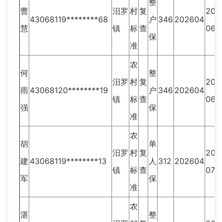
整
曹
汨罗
村
复
202
43068119********68
户
346
202604
慧
镇
标
查
06
保
准
农
何
整
汨罗
村
复
202
雨
43068120********19
户
346
202604
镇
标
查
06
强
保
准
农
胡
单
汨罗
村
复
202
建
43068119********13
人
312
202604
镇
标
查
07
军
保
准
农
湛
整