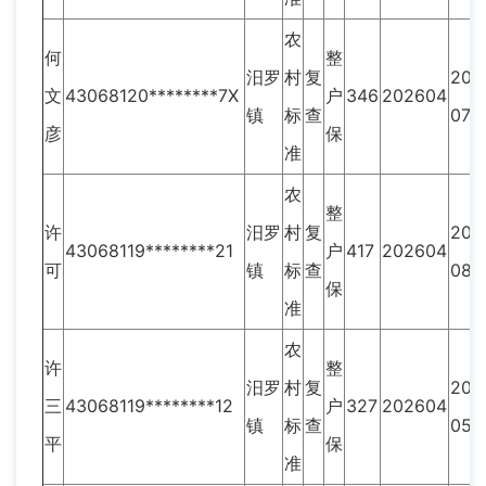
农
何
整
汨罗
村
复
201
文
43068120********7X
户
346
202604
镇
标
查
07
彦
保
准
农
整
许
汨罗
村
复
202
43068119********21
户
417
202604
可
镇
标
查
08
保
准
农
许
整
汨罗
村
复
202
三
43068119********12
户
327
202604
镇
标
查
05
平
保
准