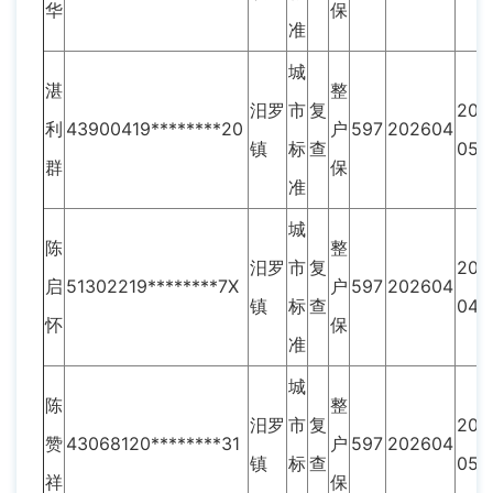
华
保
准
城
湛
整
汨罗
市
复
202
利
43900419********20
户
597
202604
镇
标
查
05
群
保
准
城
陈
整
汨罗
市
复
202
启
51302219********7X
户
597
202604
镇
标
查
04
怀
保
准
城
陈
整
汨罗
市
复
202
赞
43068120********31
户
597
202604
镇
标
查
05
祥
保