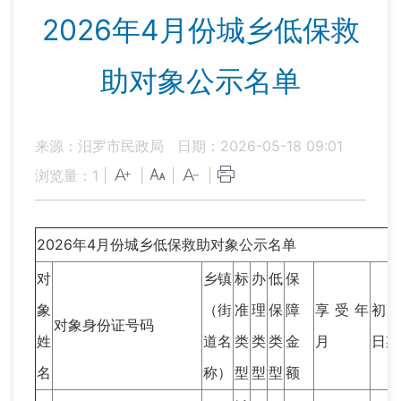
2026年4月份城乡低保救
助对象公示名单
来源：汨罗市民政局
日期：2026-05-18 09:01
浏览量：
1
|
|
|
|
2026年4月份城乡低保救助对象公示名单
对
乡镇
标
办
低
保
象
（街
准
理
保
障
享受年
初
对象身份证号码
姓
道名
类
类
类
金
月
日期
名
称）
型
型
型
额