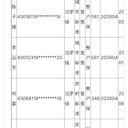
城
陈
整
汨罗
市
复
202
子
43018119********1X
户
581
202604
镇
标
查
05
燧
保
准
城
李
整
汨罗
市
复
202
运
43012319********20
户
581
202604
镇
标
查
01
芳
保
准
农
整
何
汨罗
村
复
202
43068119********19
户
346
202604
森
镇
标
查
06
保
准
农