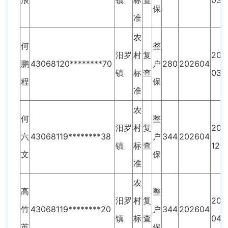
浪
镇
标
查
03
保
准
农
何
整
汨罗
村
复
202
鹏
43068120********70
户
280
202604
镇
标
查
03
程
保
准
农
何
整
汨罗
村
复
202
六
43068119********38
户
344
202604
镇
标
查
12
文
保
准
农
高
整
汨罗
村
复
201
竹
43068119********20
户
344
202604
镇
标
查
04
英
保