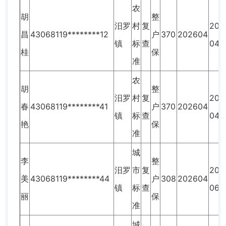
农
胡
整
汨罗
村
复
202
昌
43068119********12
户
370
202604
镇
标
查
04
桂
保
准
农
胡
整
汨罗
村
复
202
春
43068119********41
户
370
202604
镇
标
查
04
艳
保
准
城
李
整
汨罗
市
复
202
美
43068119********44
户
308
202604
镇
标
查
06
丽
保
准
城