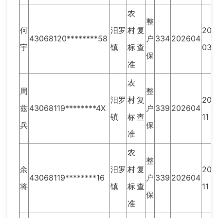
农
整
何
汨罗
村
复
202
43068120********58
户
334
202604
宇
镇
标
查
03
保
准
农
周
整
汨罗
村
复
202
兹
43068119********4X
户
339
202604
镇
标
查
11
兵
保
准
农
整
余
汨罗
村
复
202
43068119********16
户
339
202604
将
镇
标
查
11
保
准