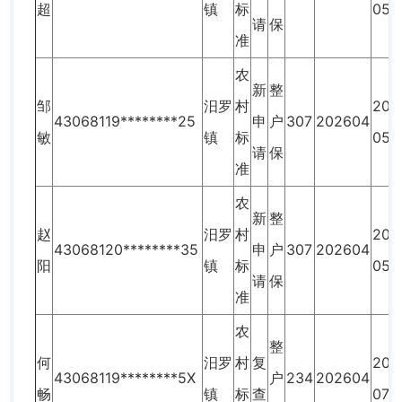
超
镇
标
05
请
保
准
农
新
整
邹
汨罗
村
202
43068119********25
申
户
307
202604
敏
镇
标
05
请
保
准
农
新
整
赵
汨罗
村
202
43068120********35
申
户
307
202604
阳
镇
标
05
请
保
准
农
整
何
汨罗
村
复
202
43068119********5X
户
234
202604
畅
镇
标
查
07