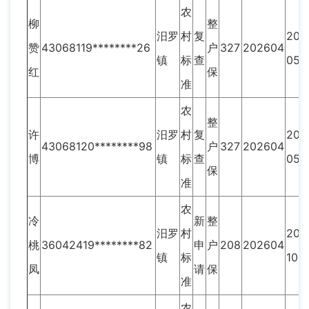
农
柳
整
汨罗
村
复
202
赞
43068119********26
户
327
202604
镇
标
查
05
红
保
准
农
整
许
汨罗
村
复
202
43068120********98
户
327
202604
博
镇
标
查
05
保
准
农
冷
新
整
汨罗
村
202
桃
36042419********82
申
户
208
202604
镇
标
10
凤
请
保
准
农