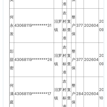
准
农
何
整
汨罗
村
复
202
永
43068119********31
户
377
202604
镇
标
查
09
发
保
准
农
彭
整
汨罗
村
复
202
甜
43068119********26
户
377
202604
镇
标
查
09
密
保
准
农
何
整
汨罗
村
复
202
满
43068119********17
户
284
202604
镇
标
查
10
庭
保
准