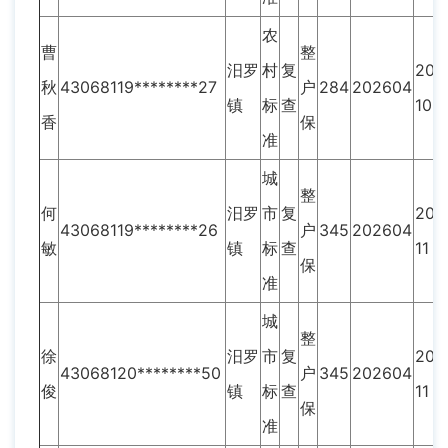
农
曹
整
汨罗
村
复
202
秋
43068119********27
户
284
202604
镇
标
查
10
香
保
准
城
整
何
汨罗
市
复
202
43068119********26
户
345
202604
敏
镇
标
查
11
保
准
城
整
徐
汨罗
市
复
202
43068120********50
户
345
202604
俊
镇
标
查
11
保
准