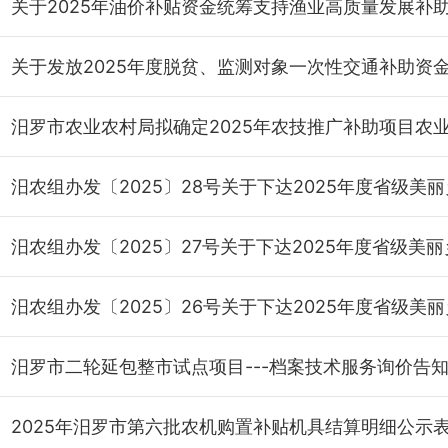
汨罗市二轮延包整市试点项目---档案技术服务询价告
2025年汨罗市第六批农机购置补贴机具结算明细公示