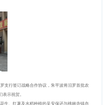
汨罗支行签订战略合作协议，朱平波将汨罗首批农
们表示祝贺。
营花生、红薯及水稻种植的吴安保还与桃林寺镇亦