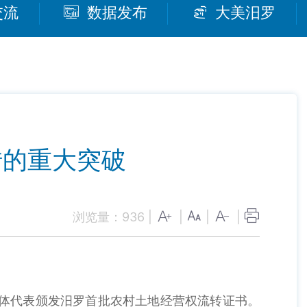
交流
数据发布
大美汨罗
转的重大突破
浏览量：
936
|
|
|
|
主体代表颁发汨罗首批农村土地经营权流转证书。