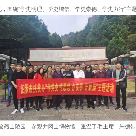
地，围绕“学史明理、学史增信、学史崇德、学史力行”主
革命烈士陵园、参观井冈山博物馆，重温了毛主席、朱德