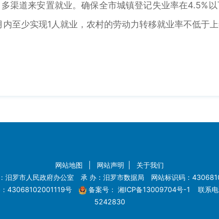
多渠道来安置就业。确保全市城镇登记失业率在4.5%以
个月内至少实现1人就业，农村的劳动力转移就业率不低于
网站地图
|
网站声明
|
关于我们
：汨罗市人民政府办公室 承 办：汨罗市数据局 网站标识码：4306810
43068102001119号
备案号：
湘ICP备13009704号-1
联系电话
5242830