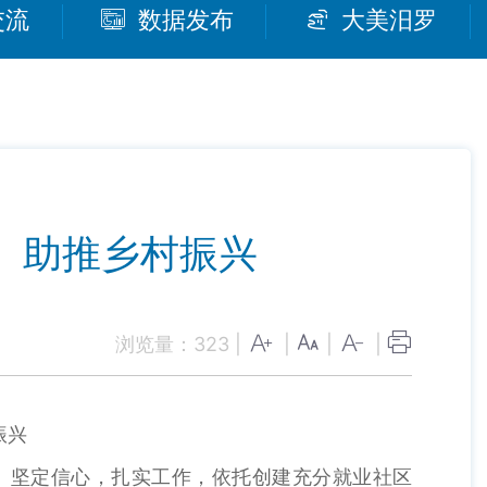
交流
数据发布
大美汨罗
业 助推乡村振兴
浏览量：
323
|
|
|
|
振兴
想、坚定信心，扎实工作，依托创建充分就业社区