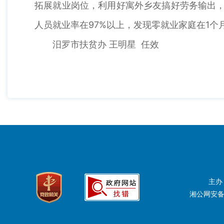
拓展就业岗位，利用好寓外乡友搞好劳务输出，
人员就业率在97%以上，发现零就业家庭在1
汨罗市扶贫办 王明星 任效
主办
湘公网安备：