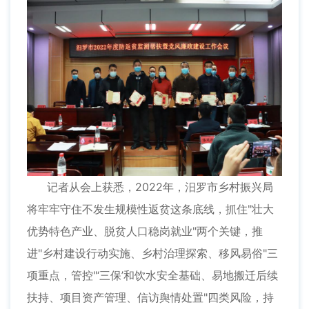
记者从会上获悉，2022年，汨罗市乡村振兴局
将牢牢守住不发生规模性返贫这条底线，抓住"壮大
优势特色产业、脱贫人口稳岗就业"两个关键，推
进"乡村建设行动实施、乡村治理探索、移风易俗"三
项重点，管控"‘三保’和饮水安全基础、易地搬迁后续
扶持、项目资产管理、信访舆情处置"四类风险，持