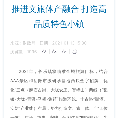
推进文旅体产融合 打造高
品质特色小镇
来源：财政局
日期：2021-01-13 15:30
浏览量：
1996
|
|
|
|
2021年，长乐镇将瞄准全域旅游目标，结合
AAA景区和岳阳市级研学基地两块金字招牌，优
化“三点（麻石古街、大垅农庄、智峰山）两线（“集
镇-大垅-青狮-马桥-集镇”旅游环线、十古路“甜酒、
安防”产业线）布局，努力打造文、旅、体、产“四位
一体”，甜酒、故事、安防、休闲体育“四镇联动”，生