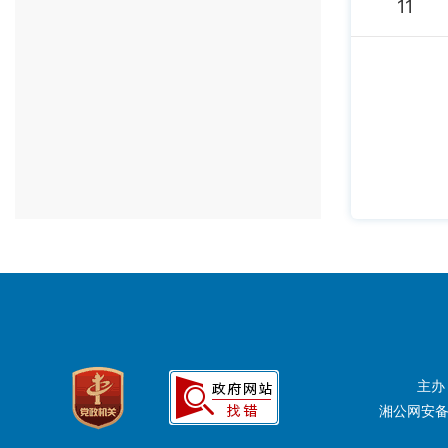
11
主办
湘公网安备：