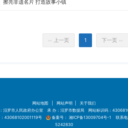
擦亮非遗名片 打造故事小镇
上一页
1
下一页
<<
>>
网站地图
|
网站声明
|
关于我们
：汨罗市人民政府办公室 承 办：汨罗市数据局 网站标识码：4306810
43068102001119号
备案号：
湘ICP备13009704号-1
联系电话
5242830