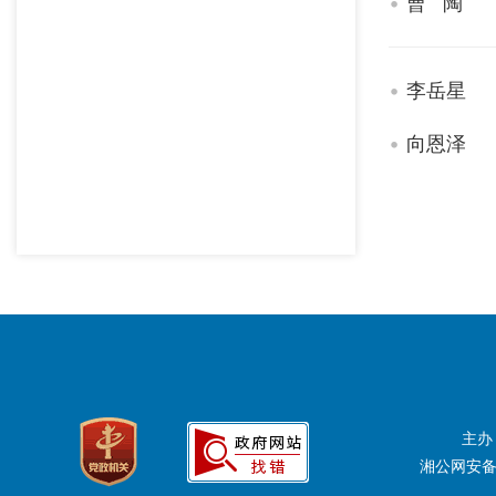
曹 陶
李岳星
向恩泽
主办
湘公网安备：