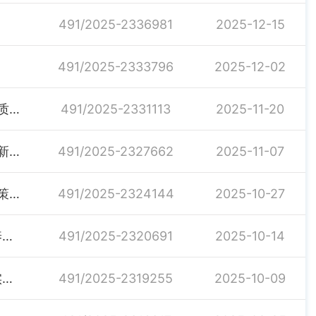
491/2025-2336981
2025-12-15
491/2025-2333796
2025-12-02
加强重点群体就业支持——《关于深化改革创新促进高质量充分就业的若干政策措施》解读（四）
491/2025-2331113
2025-11-20
吸引集聚青年留湘来湘就业创业——《关于深化改革创新促进高质量充分就业的若干政策措施》解读（三）
491/2025-2327662
2025-11-07
《关于支持大学生创业孵化基地建设的若干措施》的政策解读
491/2025-2324144
2025-10-27
关于2025年调整工伤人员伤残津贴和因工死亡职工供养亲属抚恤金政策解读
491/2025-2320691
2025-10-14
高校毕业生看过来！湖南73条就业创业支持政策上线 实现“一网可查”
491/2025-2319255
2025-10-09