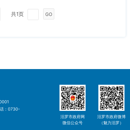
共1页
GO
001
：0730-
汨罗市政府网
汨罗市政府微博
微信公众号
（魅力汨罗）