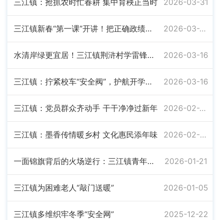
三江镇：抢抓农时忙春耕 集中育秧正当时
2026-03-31
三江镇新春“第一课”开讲！把正确政绩观扎根基层
2026-03-25
水清岸绿更宜居！三江镇荆浒村学雷锋护河志愿服务暖人心
2026-03-16
三江镇：拧紧校车“安全阀”，护航开学平安路
2026-03-16
三江镇：党员群众齐动手 干干净净过新年
2026-02-25
三江镇：墨香传情暖乡村 文化惠民添年味
2026-02-02
一面锦旗背后的火场逆行：三江镇青年干部寒夜救火显担当
2026-01-21
三江镇为困难老人“敲门送暖”
2026-01-05
三江镇多维织牢冬季“安全网”
2025-12-22