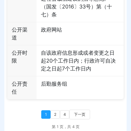
（国发〔2016〕33号）第（十
七）条
公开渠
政府网站
道
公开时
自该政府信息形成或者变更之日
限
起20个工作日内；行政许可自决
定之日起7个工作日内
公开责
后勤服务组
任
1
2
4
下一页
第 1 页，共 4 页