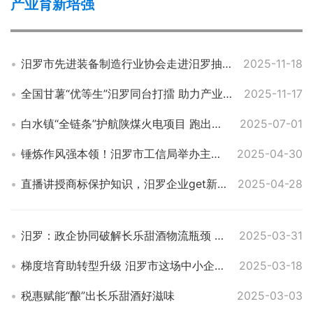
产业育新培强
汨罗市先进装备制造行业协会走进汨罗抽水蓄能电站项目开展供需对接活动
2025-11-18
全国甘薯“优等生”汨罗同台打擂 助力产业升级
2025-11-17
白水镇“全链条”护航陕煤火电项目 跑出建设“加速度”
2025-07-01
锤炼作风强本领！汨罗市工信局举办主题演讲比赛
2025-04-30
直播讲授商标保护知识，汨罗企业get新技能
2025-04-28
汨罗：政企协同破解长乐甜酒物流瓶颈 推动产业“走出去”
2025-03-31
梯度培育助转型升级 汨罗市这场中小企业梯度培训会干货满满
2025-03-18
税惠赋能“酿”出长乐甜酒好滋味
2025-03-03