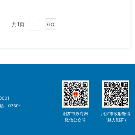
共1页
GO
001
：0730-
汨罗市政府网
汨罗市政府微博
微信公众号
（魅力汨罗）