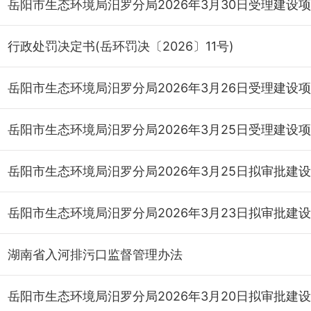
岳
行政处罚决定书(岳环罚决〔2026〕11号)
岳
岳
岳
岳
湖南省入河排污口监督管理办法
岳