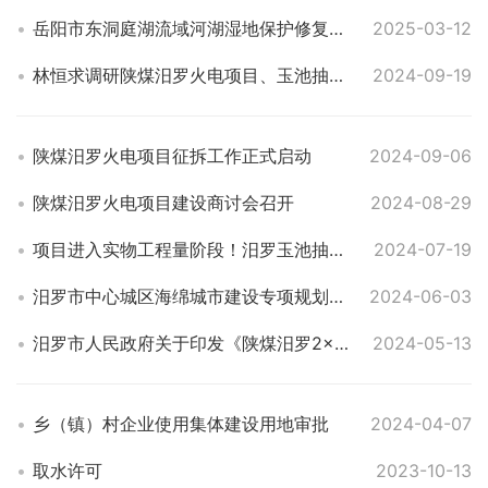
岳阳市东洞庭湖流域河湖湿地保护修复项目（双重项目）汨罗市标段开工
2025-03-12
林恒求调研陕煤汨罗火电项目、玉池抽水蓄能项目进展工作
2024-09-19
陕煤汨罗火电项目征拆工作正式启动
2024-09-06
陕煤汨罗火电项目建设商讨会召开
2024-08-29
项目进入实物工程量阶段！汨罗玉池抽水蓄能电站筹建期洞室及道路工程开工
2024-07-19
汨罗市中心城区海绵城市建设专项规划（公示）
2024-06-03
汨罗市人民政府关于印发《陕煤汨罗2×100万千瓦燃煤发电工程项目集体土地征收与房屋拆迁补偿安置方案》的通知
2024-05-13
乡（镇）村企业使用集体建设用地审批
2024-04-07
取水许可
2023-10-13